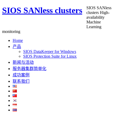
SIOS SANless clusters
SIOS SANless
clusters High-
availability
Machine
Learning
monitoring
Home
产品
SIOS DataKeeper for Windows
SIOS Protection Suite for Linux
新闻与活动
服务器集群简单化
成功案例
联系我们